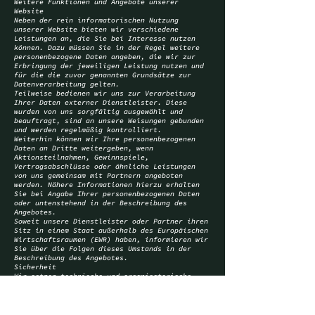
Weitere Funktionen und Angebote unserer
Website
Neben der rein informatorischen Nutzung
unserer Website bieten wir verschiedene
Leistungen an, die Sie bei Interesse nutzen
können. Dazu müssen Sie in der Regel weitere
personenbezogene Daten angeben, die wir zur
Erbringung der jeweiligen Leistung nutzen und
für die die zuvor genannten Grundsätze zur
Datenverarbeitung gelten.
Teilweise bedienen wir uns zur Verarbeitung
Ihrer Daten externer Dienstleister. Diese
wurden von uns sorgfältig ausgewählt und
beauftragt, sind an unsere Weisungen gebunden
und werden regelmäßig kontrolliert.
Weiterhin können wir Ihre personenbezogenen
Daten an Dritte weitergeben, wenn
Aktionsteilnahmen, Gewinnspiele,
Vertragsabschlüsse oder ähnliche Leistungen
von uns gemeinsam mit Partnern angeboten
werden. Nähere Informationen hierzu erhalten
Sie bei Angabe Ihrer personenbezogenen Daten
oder untenstehend in der Beschreibung des
Angebotes.
Soweit unsere Dienstleister oder Partner ihren
Sitz in einem Staat außerhalb des Europäischen
Wirtschaftsraumen (EWR) haben, informieren wir
Sie über die Folgen dieses Umstands in der
Beschreibung des Angebotes.
Sicherheit
Wir setzen technische und organisatorische
Sicherheitsmaßnahmen ein, um Ihre zur
Verfügung gestellten Daten durch zufällige
oder vorsätzliche Manipulation, Verlust,
Zerstörung oder Zugriff unberechtigter