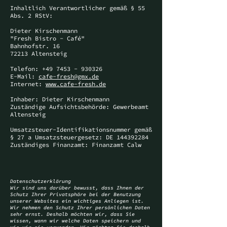
Inhaltlich Verantwortlicher gemäß § 55
Abs. 2 RStV:
Dieter Kirschenmann
"Fresh Bistro - Café"
Bahnhofstr. 16
72213 Altensteig
Telefon:
+49 7453 - 930326
E-Mail:
cafe-fresh@gmx.de
Internet:
www.cafe-fresh.de
Inhaber: Dieter Kirschenmann
Zuständige Aufsichtsbehörde: Gewerbeamt
Altensteig
Umsatzsteuer-Identifikationsnummer gemäß
§ 27 a Umsatzsteuergesetz: DE
144392284
Zuständiges Finanzamt: Finanzamt Calw
Datenschutz­erklärung
Wir sind uns darüber bewusst, dass Ihnen der
Schutz Ihrer Privatsphäre bei der Benutzung
unserer Websites ein wichtiges Anliegen ist.
Wir nehmen den Schutz Ihrer persönlichen Daten
sehr ernst. Deshalb möchten wir, dass Sie
wissen, wann wir welche Daten speichern und