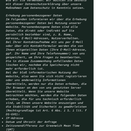
wie wir sie verwenden. Wir möchten Sie deshalb
mit dieser Datenschutzerklärung über unsere
Maßnahmen zum Datenschutz in Kenntnis setzen.
Erhebung personenbezogener Daten
Im Folgenden informieren wir über die Erhebung
personenbezogener Daten bei Nutzung unserer
Website. Personenbezogene Daten sind alle
Daten, die direkt oder indirekt auf Sie
persönlich beziehbar sind, z. B. Name,
Adresse, E-Mail-Adressen, Nutzerverhalten.
Bei Ihrer Kontaktaufnahme mit uns per E-Mail
oder über ein Kontaktformular werden die von
Ihnen mitgeteilten Daten (Ihre E-Mail-Adresse,
ggf. Ihr Name und Ihre Telefonnummer) von uns
gespeichert, um Ihre Fragen zu beantworten.
Die in diesem Zusammenhang anfallenden Daten
löschen wir, nachdem die Speicherung nicht
mehr erforderlich ist.
Bei der bloß informatorischen Nutzung der
Website, also wenn Sie sich nicht registrieren
oder uns anderweitig Informationen
übermitteln, werden nur die Daten erhoben, die
Ihr Browser an den von uns genutzten Server
übermittelt. Wenn Sie unsere Website
betrachten möchten, werden die folgenden Daten
erhoben, die für uns technisch erforderlich
sind, um Ihnen unsere Website anzuzeigen und
die Stabilität und Sicherheit zu gewährleisten
(Rechtsgrundlage ist Art. 6 Abs. 1 S. 1 lit. f
DS-GVO):
IP-Adresse
Datum und Uhrzeit der Anfrage
Zeitzonendifferenz zur Greenwich Mean Time
(GMT)